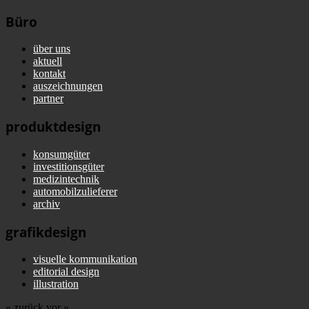
Büro
über uns
aktuell
kontakt
auszeichnungen
partner
produktdesign
konsumgüter
investitionsgüter
medizintechnik
automobilzulieferer
archiv
grafikdesign
visuelle kommunikation
editorial design
illustration
« zurück
vor »